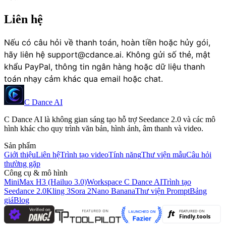
Liên hệ
Nếu có câu hỏi về thanh toán, hoàn tiền hoặc hủy gói,
hãy liên hệ
support@cdance.ai
. Không gửi số thẻ, mật
khẩu PayPal, thông tin ngân hàng hoặc dữ liệu thanh
toán nhạy cảm khác qua email hoặc chat.
C Dance AI
C Dance AI là không gian sáng tạo hỗ trợ Seedance 2.0 và các mô
hình khác cho quy trình văn bản, hình ảnh, âm thanh và video.
Sản phẩm
Giới thiệu
Liên hệ
Trình tạo video
Tính năng
Thư viện mẫu
Câu hỏi
thường gặp
Công cụ & mô hình
MiniMax H3 (Hailuo 3.0)
Workspace C Dance AI
Trình tạo
Seedance 2.0
Kling 3
Sora 2
Nano Banana
Thư viện Prompt
Bảng
giá
Blog