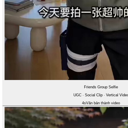
Friends Group Selfie
UGC · Social Clip · Vertical Vide
4
s
Văn bản thành video