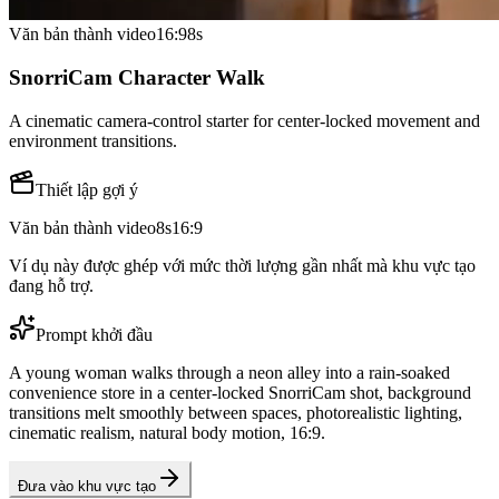
Văn bản thành video
16:9
8
s
SnorriCam Character Walk
A cinematic camera-control starter for center-locked movement and
environment transitions.
Thiết lập gợi ý
Văn bản thành video
8
s
16:9
Ví dụ này được ghép với mức thời lượng gần nhất mà khu vực tạo
đang hỗ trợ.
Prompt khởi đầu
A young woman walks through a neon alley into a rain-soaked
convenience store in a center-locked SnorriCam shot, background
transitions melt smoothly between spaces, photorealistic lighting,
cinematic realism, natural body motion, 16:9.
Đưa vào khu vực tạo