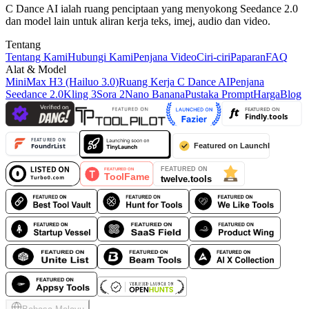
C Dance AI ialah ruang penciptaan yang menyokong Seedance 2.0
dan model lain untuk aliran kerja teks, imej, audio dan video.
Tentang
Tentang Kami
Hubungi Kami
Penjana Video
Ciri-ciri
Paparan
FAQ
Alat & Model
MiniMax H3 (Hailuo 3.0)
Ruang Kerja C Dance AI
Penjana
Seedance 2.0
Kling 3
Sora 2
Nano Banana
Pustaka Prompt
Harga
Blog