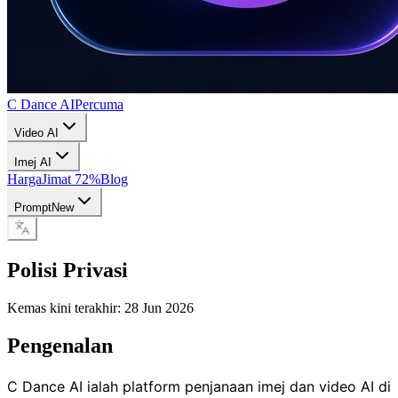
C Dance AI
Percuma
Video AI
Imej AI
Harga
Jimat 72%
Blog
Prompt
New
Polisi Privasi
Kemas kini terakhir: 28 Jun 2026
Pengenalan
C Dance AI ialah platform penjanaan imej dan video AI di