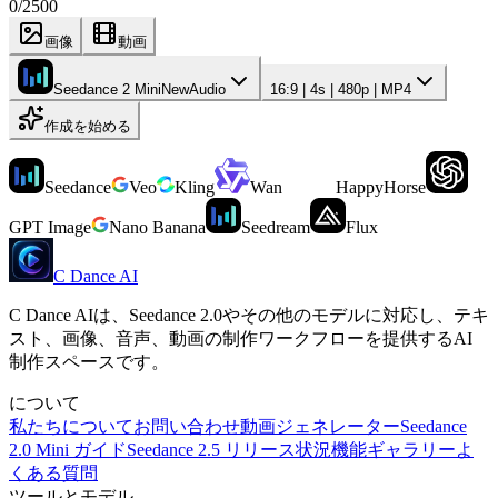
0
/
2500
画像
動画
Seedance 2 Mini
New
Audio
16:9 | 4s | 480p | MP4
作成を始める
Seedance
Veo
Kling
Wan
HappyHorse
GPT Image
Nano Banana
Seedream
Flux
C Dance AI
C Dance AIは、Seedance 2.0やその他のモデルに対応し、テキ
スト、画像、音声、動画の制作ワークフローを提供するAI
制作スペースです。
について
私たちについて
お問い合わせ
動画ジェネレーター
Seedance
2.0 Mini ガイド
Seedance 2.5 リリース状況
機能
ギャラリー
よ
くある質問
ツールとモデル