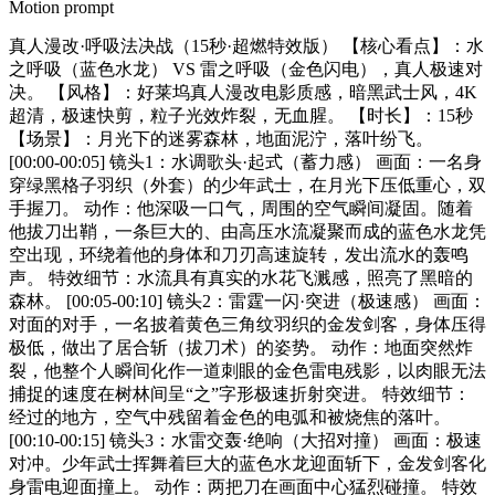
Motion prompt
真人漫改·呼吸法决战（15秒·超燃特效版） 【核心看点】：水
之呼吸（蓝色水龙） VS 雷之呼吸（金色闪电），真人极速对
决。 【风格】：好莱坞真人漫改电影质感，暗黑武士风，4K
超清，极速快剪，粒子光效炸裂，无血腥。 【时长】：15秒
【场景】：月光下的迷雾森林，地面泥泞，落叶纷飞。
[00:00-00:05] 镜头1：水调歌头·起式（蓄力感） 画面：一名身
穿绿黑格子羽织（外套）的少年武士，在月光下压低重心，双
手握刀。 动作：他深吸一口气，周围的空气瞬间凝固。随着
他拔刀出鞘，一条巨大的、由高压水流凝聚而成的蓝色水龙凭
空出现，环绕着他的身体和刀刃高速旋转，发出流水的轰鸣
声。 特效细节：水流具有真实的水花飞溅感，照亮了黑暗的
森林。 [00:05-00:10] 镜头2：雷霆一闪·突进（极速感） 画面：
对面的对手，一名披着黄色三角纹羽织的金发剑客，身体压得
极低，做出了居合斩（拔刀术）的姿势。 动作：地面突然炸
裂，他整个人瞬间化作一道刺眼的金色雷电残影，以肉眼无法
捕捉的速度在树林间呈“之”字形极速折射突进。 特效细节：
经过的地方，空气中残留着金色的电弧和被烧焦的落叶。
[00:10-00:15] 镜头3：水雷交轰·绝响（大招对撞） 画面：极速
对冲。少年武士挥舞着巨大的蓝色水龙迎面斩下，金发剑客化
身雷电迎面撞上。 动作：两把刀在画面中心猛烈碰撞。 特效