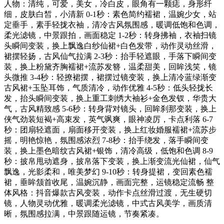
人物：清纯，可爱，美女，冷白皮，眼角有一颗痣，身形纤
细，皮肤白皙，小清新 0-1秒：素色简约襦裙，温婉少女，站
定垂手，素手轻拢衣袖，清冷古风氛围感，暖调低饱和色调，
柔光滤镜，中景跟拍，画面稳定 1-2秒：转身拂袖，衣袖扫镜
头瞬间变装，换上飘逸白纱仙裙+白色发带，动作灵动丝滑，
裙摆轻扬，古风仙气拉满 2-3秒：抬手轻遮眼，手落下瞬间变
装，换上粉黛齐胸襦裙+流苏发簪，温柔甜美，回眸浅笑，镜
头微推 3-4秒：轻撩裙摆，裙摆过镜变装，换上清冷蓝绿渐变
古风裙+玉坠耳饰，气质清冷，动作优雅 4-5秒：低头轻拢长
发，抬头瞬间变装，换上重工刺绣大袖衫+金色发钗，华贵大
气，古风精致感 5-6秒：转身背对镜头，回眸刹那变装，换上
侠气劲装短褐+高束发，英气飒爽，眼神凌厉，卡点利落 6-7
秒：团扇轻遮面，扇面移开变装，换上红妆婚服襦裙+流苏步
摇，明艳惊艳，氛围感浓烈 7-8秒：抬手绕发，落手瞬间变
装，换上墨色暗纹古风裙+银饰，清冷高级，低饱和色调 8-9
秒：披帛甩动遮身，披帛落下变装，换上渐变流光仙裙，仙气
飘逸，光影柔和，唯美梦幻 9-10秒：转身提裙，变回素色襦
裙，垂眸颔首收尾，温婉沉静，画面完整，运镜稳定流畅 整
体风格：抖音爆款古风变装，动作卡点丝滑过渡，无生硬切
镜，人物灵动优雅，暖调柔光滤镜，中式古风美学，画质清
晰，氛围感拉满，中景跟随运镜，节奏紧凑。