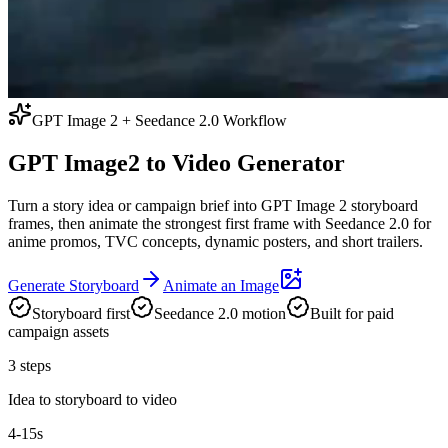
GPT Image 2 + Seedance 2.0 Workflow
GPT Image2 to Video Generator
Turn a story idea or campaign brief into GPT Image 2 storyboard
frames, then animate the strongest first frame with Seedance 2.0 for
anime promos, TVC concepts, dynamic posters, and short trailers.
Generate Storyboard
Animate an Image
Storyboard first
Seedance 2.0 motion
Built for paid
campaign assets
3 steps
Idea to storyboard to video
4-15s