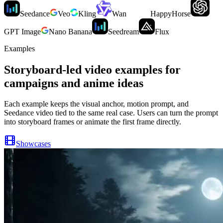
Seedance
Veo
Kling
Wan
HappyHorse
GPT Image
Nano Banana
Seedream
Flux
Examples
Storyboard-led video examples for
campaigns and anime ideas
Each example keeps the visual anchor, motion prompt, and
Seedance video tied to the same real case. Users can turn the prompt
into storyboard frames or animate the first frame directly.
Showcases