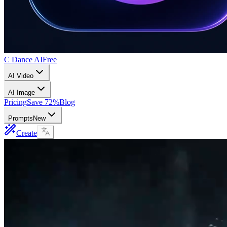
C Dance AI
Free
AI Video
AI Image
Pricing
Save 72%
Blog
Prompts
New
Create